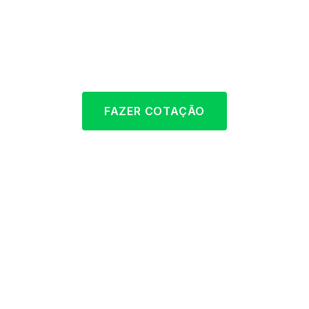
Proteção completa para cargas, operações
portuárias e riscos logísticos complexos no Brasil
e no exterior.
FAZER COTAÇÃO