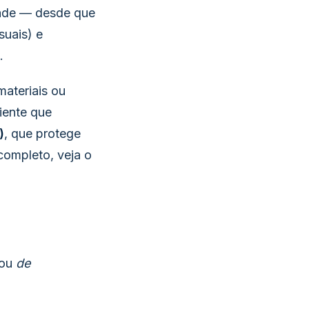
dade — desde que
suais) e
.
materiais ou
iente que
)
, que protege
completo, veja o
ou
de