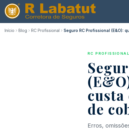
Início
Blog
RC Profissional
Seguro RC Profissional (E&O): q
RC PROFISSIONA
Segur
(E&O)
custa
de co
Erros, omissõe