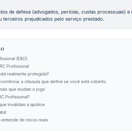
tos de defesa (advogados, perícias, custas processuais) e
u terceiros prejudicados pelo serviço prestado.
GO
issional (E&O)
C Profissional
stá realmente protegida?
corrência: a cláusula que define se você está coberto
onais que mudam o jogo
C Profissional?
que invalidam a apólice
atut
 entende de riscos reais