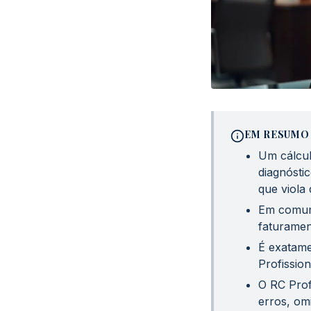
EM RESUMO
Um cálcul
diagnósti
que viola 
Em comum:
faturamen
É exatame
Profissio
O RC Prof
erros, om