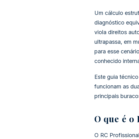
Um cálculo estrut
diagnóstico equi
viola direitos a
ultrapassa, em m
para esse cenári
conhecido inter
Este guia técnic
funcionam as dua
principais buraco
O que é o
O RC Profissional