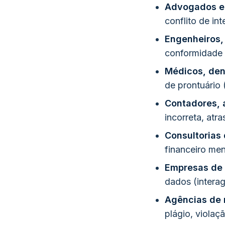
Advogados e 
conflito de int
Engenheiros,
conformidade 
Médicos, dent
de prontuário 
Contadores, a
incorreta, atr
Consultorias
financeiro men
Empresas de 
dados (inter
Agências de 
plágio, violaçã