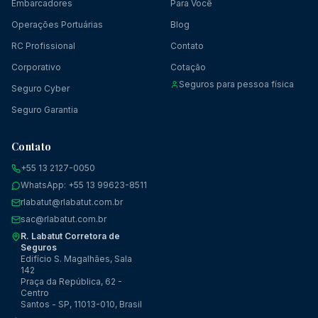
Embarcadores
Para Você
Operações Portuárias
Blog
RC Profissional
Contato
Corporativo
Cotação
Seguros para pessoa física
Seguro Cyber
Seguro Garantia
Contato
+55 13 2127-0050
WhatsApp: +55 13 99623-8511
rlabatut@rlabatut.com.br
sac@rlabatut.com.br
R. Labatut Corretora de
Seguros
Edifício S. Magalhães, Sala
142
Praça da República, 62 -
Centro
Santos - SP, 11013-010, Brasil