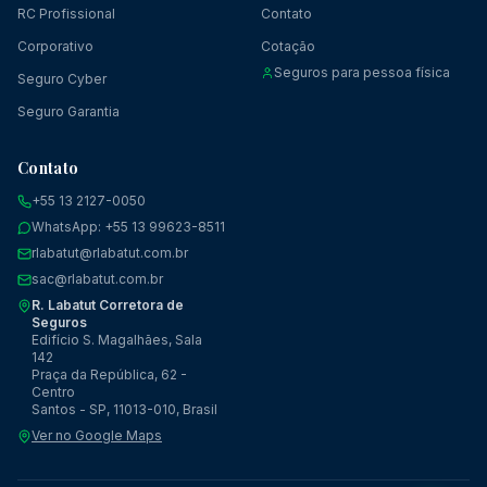
RC Profissional
Contato
Corporativo
Cotação
Seguros para pessoa física
Seguro Cyber
Seguro Garantia
Contato
+55 13 2127-0050
WhatsApp: +55 13 99623-8511
rlabatut@rlabatut.com.br
sac@rlabatut.com.br
R. Labatut Corretora de
Seguros
Edifício S. Magalhães, Sala
142
Praça da República, 62 -
Centro
Santos - SP, 11013-010, Brasil
Ver no Google Maps